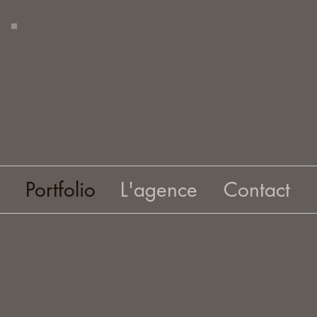
AnnArchitecture
Portfolio
L'agence
Contact
Sur - élévation Kérénoc
une maison en pierre à l'angle de 2 rues. Baies vitrées im